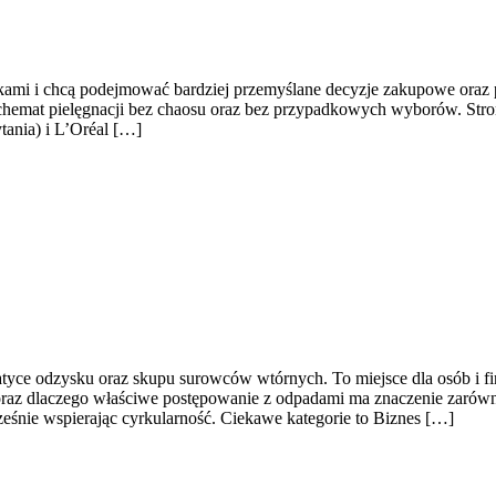
etykami i chcą podejmować bardziej przemyślane decyzje zakupowe oraz p
 schemat pielęgnacji bez chaosu oraz bez przypadkowych wyborów. Stron
tania) i L’Oréal […]
e odzysku oraz skupu surowców wtórnych. To miejsce dla osób i firm,
az dlaczego właściwe postępowanie z odpadami ma znaczenie zarówno dl
ześnie wspierając cyrkularność. Ciekawe kategorie to Biznes […]