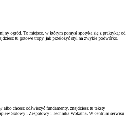
jny ogród. To miejsce, w którym pomysł spotyka się z praktyką: od
najdziesz tu gotowe tropy, jak przełożyć styl na zwykłe podwórko.
w albo chcesz odświeżyć fundamenty, znajdziesz tu teksty
nie Śpiew Solowy i Zespołowy i Technika Wokalna. W centrum serwisu