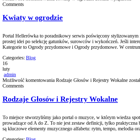
Comments
Kwiaty w ogrodzie
Portal Hellerówka to poradnikowy serwis poświęcony stylizowanym z
prostej idei po selekcję gatunków, surowców i wykończeń. Jeśli inter
Kategorie to Ogrody przydomowe i Ogrody przydomowe. W centrum n
Categories:
Blog
16
luty
admin
Możliwość komentowania
Rodzaje Głosów i Rejestry Wokalne
zosta
Comments
Rodzaje Głosów i Rejestry Wokalne
To miejsce stworzyliśmy jako portal o muzyce, w którym wiedza spoty
prowadzące od A do Z. To nie jest zestaw definicji, tylko praktycz
są kluczowe elementy muzycznego alfabetu: rytm, tempo, melodia or
Categories:
Blog