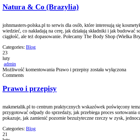
Natura & Co (Brazylia)
johnmasters-polska.pl to serwis dla osób, które interesują się kosm
wiedzieć, co nakładają na cerę, jak działają składniki i jak budować
ciągłość, ale też dopasowanie. Polecamy The Body Shop (Wielka Bry
Categories:
Blog
23
luty
admin
Możliwość komentowania
Prawo i przepisy
została wyłączona
Comments
Prawo i przepisy
makmetalik.pl to centrum praktycznych wskazówek poświęcony tematyc
przygotować odpady do sprzedaży, jak przebiega proces sortowania or
pokazuje, jak zamienić pozornie bezużyteczne rzeczy w zysk, jednoc
Categories:
Blog
21
luty