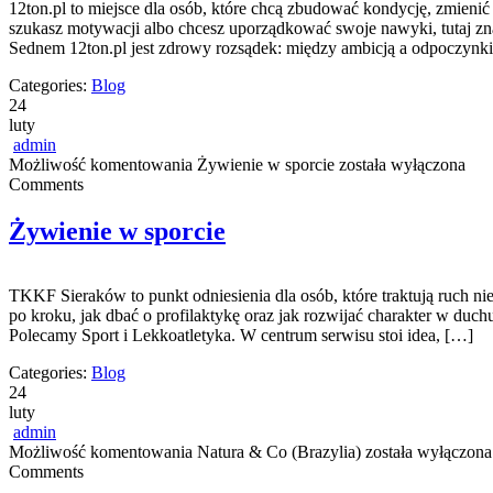
12ton.pl to miejsce dla osób, które chcą zbudować kondycję, zmienić s
szukasz motywacji albo chcesz uporządkować swoje nawyki, tutaj zna
Sednem 12ton.pl jest zdrowy rozsądek: między ambicją a odpoczynk
Categories:
Blog
24
luty
admin
Możliwość komentowania
Żywienie w sporcie
została wyłączona
Comments
Żywienie w sporcie
TKKF Sieraków to punkt odniesienia dla osób, które traktują ruch ni
po kroku, jak dbać o profilaktykę oraz jak rozwijać charakter w duchu
Polecamy Sport i Lekkoatletyka. W centrum serwisu stoi idea, […]
Categories:
Blog
24
luty
admin
Możliwość komentowania
Natura & Co (Brazylia)
została wyłączona
Comments