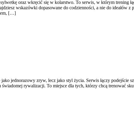
ylwetkę oraz wkręcić się w kolarstwo. To serwis, w którym trening łącz
jdziesz wskazówki dopasowane do codzienności, a nie do ideałów z pl
iem, […]
e jako jednorazowy zryw, lecz jako styl życia. Serwis łączy podejście
 świadomej rywalizacji. To miejsce dla tych, którzy chcą trenować skut