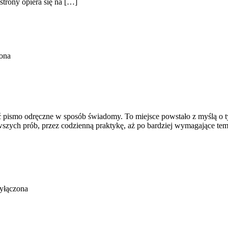
strony opiera się na […]
ona
rzyć pismo odręczne w sposób świadomy. To miejsce powstało z myślą o 
rwszych prób, przez codzienną praktykę, aż po bardziej wymagające te
yłączona