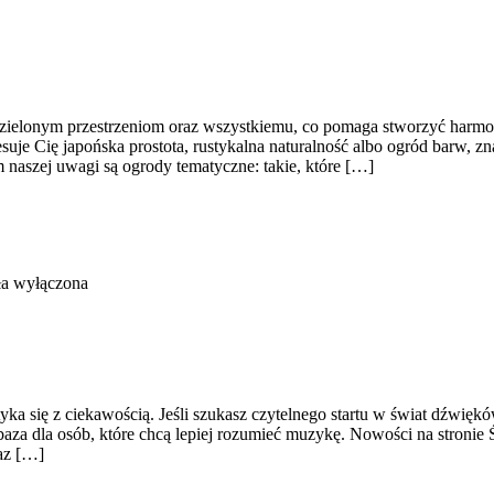
ielonym przestrzeniom oraz wszystkiemu, co pomaga stworzyć harmoni
esuje Cię japońska prostota, rustykalna naturalność albo ogród barw, z
aszej uwagi są ogrody tematyczne: takie, które […]
ła wyłączona
ka się z ciekawością. Jeśli szukasz czytelnego startu w świat dźwiękó
na baza dla osób, które chcą lepiej rozumieć muzykę. Nowości na stro
az […]