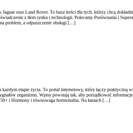
Jaguar oraz Land Rover. To baza treści dla tych, którzy chcą dokładn
wiadczenie z tłem rynku i technologii. Polecamy Porównania i Super
 na problem, a odpuszczenie obsługi […]
na każdym etapie życia. To portal internetowy, który łączy praktycz
 sygnałów organizmu. Wpisy powstają tak, aby porządkować informacje 
+, 50+ i Hormony i równowaga hormonalna. Na łamach […]