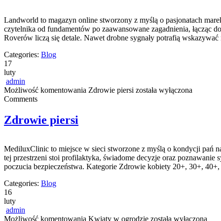
Landworld to magazyn online stworzony z myślą o pasjonatach marek 
czytelnika od fundamentów po zaawansowane zagadnienia, łącząc doś
Roverów liczą się detale. Nawet drobne sygnały potrafią wskazywać
Categories:
Blog
17
luty
admin
Możliwość komentowania
Zdrowie piersi
została wyłączona
Comments
Zdrowie piersi
MediluxClinic to miejsce w sieci stworzone z myślą o kondycji pań 
tej przestrzeni stoi profilaktyka, świadome decyzje oraz poznawanie
poczucia bezpieczeństwa. Kategorie Zdrowie kobiety 20+, 30+, 40
Categories:
Blog
16
luty
admin
Możliwość komentowania
Kwiaty w ogrodzie
została wyłączona