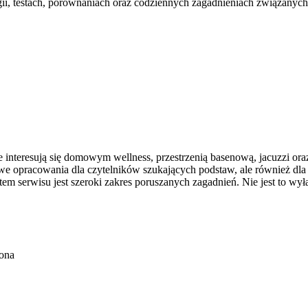
ii, testach, porównaniach oraz codziennych zagadnieniach związanyc
óre interesują się domowym wellness, przestrzenią basenową, jacuzzi o
opracowania dla czytelników szukających podstaw, ale również dla 
erwisu jest szeroki zakres poruszanych zagadnień. Nie jest to wyłą
ona