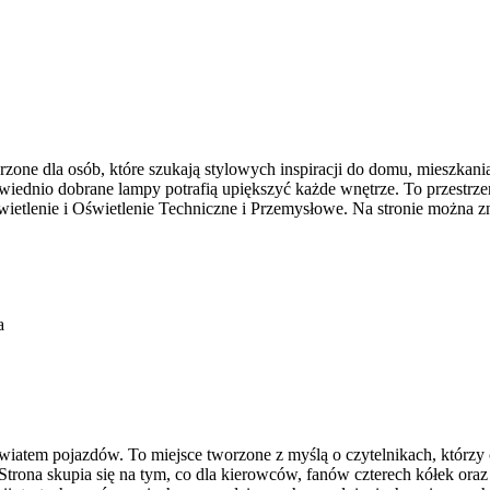
one dla osób, które szukają stylowych inspiracji do domu, mieszkani
iednio dobrane lampy potrafią upiększyć każde wnętrze. To przestrzeń
ietlenie i Oświetlenie Techniczne i Przemysłowe. Na stronie można 
a
 światem pojazdów. To miejsce tworzone z myślą o czytelnikach, którz
 Strona skupia się na tym, co dla kierowców, fanów czterech kółek ora