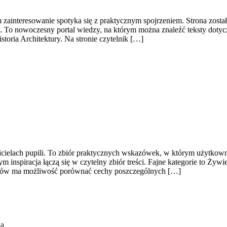
m zainteresowanie spotyka się z praktycznym spojrzeniem. Strona zost
eń. To nowoczesny portal wiedzy, na którym można znaleźć teksty dotyc
toria Architektury. Na stronie czytelnik […]
cicielach pupili. To zbiór praktycznych wskazówek, w którym użytkown
 inspiracja łączą się w czytelny zbiór treści. Fajne kategorie to Żyw
psów ma możliwość porównać cechy poszczególnych […]
na