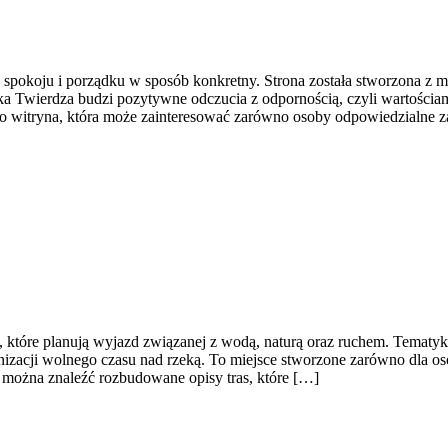
 spokoju i porządku w sposób konkretny. Strona została stworzona z myś
ka Twierdza budzi pozytywne odczucia z odpornością, czyli wartościa
witryna, która może zainteresować zarówno osoby odpowiedzialne za
b, które planują wyjazd związanej z wodą, naturą oraz ruchem. Temat
zacji wolnego czasu nad rzeką. To miejsce stworzone zarówno dla os
 można znaleźć rozbudowane opisy tras, które […]