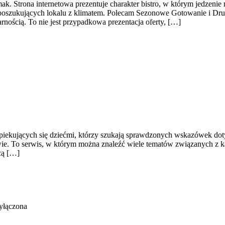
smak. Strona internetowa prezentuje charakter bistro, w którym jedzen
 poszukujących lokalu z klimatem. Polecam Sezonowe Gotowanie i Dru
arnością. To nie jest przypadkowa prezentacja oferty, […]
piekujących się dziećmi, którzy szukają sprawdzonych wskazówek doty
twie. To serwis, w którym można znaleźć wiele tematów związanych z k
cą […]
yłączona