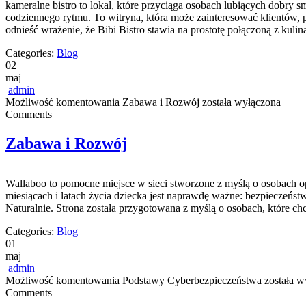
kameralne bistro to lokal, które przyciąga osobach lubiących dobry 
codziennego rytmu. To witryna, która może zainteresować klientów,
odnieść wrażenie, że Bibi Bistro stawia na prostotę połączoną z kulin
Categories:
Blog
02
maj
admin
Możliwość komentowania
Zabawa i Rozwój
została wyłączona
Comments
Zabawa i Rozwój
Wallaboo to pomocne miejsce w sieci stworzone z myślą o osobach o
miesiącach i latach życia dziecka jest naprawdę ważne: bezpieczeńs
Naturalnie. Strona została przygotowana z myślą o osobach, które ch
Categories:
Blog
01
maj
admin
Możliwość komentowania
Podstawy Cyberbezpieczeństwa
została w
Comments