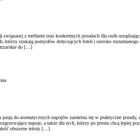
cji związanej z meblami oraz konkretnych poradach dla osób urządzający
h, którzy szukają pomysłów dotyczących foteli i szeroko rozumianego 
trzarskie do […]
ona
ą, a pasja do aromatycznych napojów zamienia się w praktyczne porady,
zgrzewające napoje, a także dla tych, którzy po prostu chcą lepiej p
leźć obszerne teksty […]