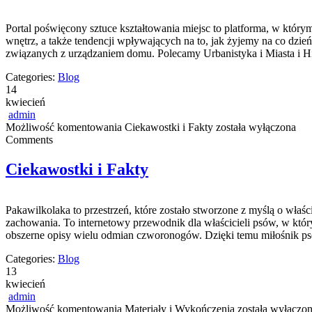
Portal poświęcony sztuce kształtowania miejsc to platforma, w który
wnętrz, a także tendencji wpływających na to, jak żyjemy na co dzi
związanych z urządzaniem domu. Polecamy Urbanistyka i Miasta i His
Categories:
Blog
14
kwiecień
admin
Możliwość komentowania
Ciekawostki i Fakty
została wyłączona
Comments
Ciekawostki i Fakty
Pakawilkolaka to przestrzeń, które zostało stworzone z myślą o właś
zachowania. To internetowy przewodnik dla właścicieli psów, w którym
obszerne opisy wielu odmian czworonogów. Dzięki temu miłośnik 
Categories:
Blog
13
kwiecień
admin
Możliwość komentowania
Materiały i Wykończenia
została wyłączo