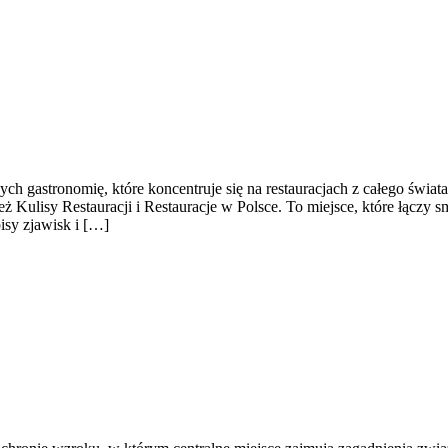
h gastronomię, które koncentruje się na restauracjach z całego świata.
 Kulisy Restauracji i Restauracje w Polsce. To miejsce, które łączy sma
pisy zjawisk i […]